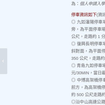
為：
個人申請入學
停車資訊如下
(資
◎ 九如瀋陽停車
旁，為平面停車場，$
公尺，走路約 1 
◎ 復興長明停車
斜對面，為平面停車
350 公尺，走路約
2025年土木系招生說明會-4/13台南場
次
◎ 青島九如停車
元/30MIN，當日
◎ 中博高架橋停
前方，為高架橋停車
約 500 公尺走路
◎沿中山高速公路