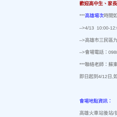
歡迎高中生、家長
***
高雄場次
時間
–>4/13 10:00
–>高雄市三民區九如二
–>會場電話：0988
***聯絡老師：蘇東青
即日起到4/12
會場地點資訊：
高雄火車站後站/