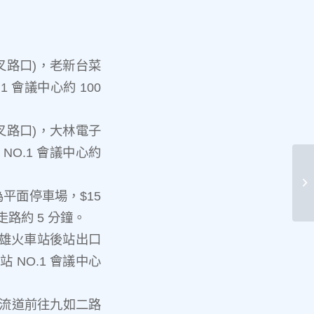
叉路口)，老新台菜
1 會議中心約 100
叉路口)，大林電子
NO.1 會議中心約
賀
平面停車場，$15
尺走路約 5 分鐘。
高雄火車站後站出口
 NO.1 會議中心
交流道前往九如二路