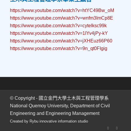
https://www.youtube.com/watch?v=htYC49Bw_oM
https://www.youtube.com/watch?v=wnfm3ImCp8E
https://www.youtube.com/watch?v=cyteIksc99k
https://www.youtube.com/watch?v=1IYv4jPy-kY
https://www.youtube.com/watch?v=jXHEuz66P60
https://www.youtube.com/watch?v=9n_qt0FIgig
© Copyright - 國立金門大學土木與工程管理學系
National Quemoy University, Department of Civil
Engineering and Engineering Management
Created by Rybu innovative information studio