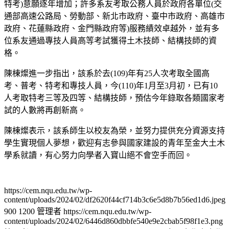
特考)意願逐年增加；許多系友考取公務人員於政府各單位(交
通部高速公路局、勞動部、新北市政府、臺中市政府、高雄市
政府、花蓮縣政府、金門縣政府等)服務績效卓越外，並有多
位系友通過專技人員高等考試獲得土木技師、結構技師的資
格。
陳棟燦進一步指出，該系於去(109)年有25人次考取全國高
考、普考、特考和專技人員，今(110)年1月至3月初，已有10
人考取特考三等及四等、結構技師，預估今年錄取各類國家考
試的人數將再創新高。
陳棟燦表示，該系師生以校友為榮，並努力提供充分資源支持
學生實現個人夢想，歡迎有志參與國家建設的青年至金大土木
學系就讀，有心努力向學者入寶山絕不會空手而回。
https://cem.nqu.edu.tw/wp-
content/uploads/2024/02/df2620f44cf714b3c6e5d8b7b56ed1d6.jpeg
900
1200
管理者
https://cem.nqu.edu.tw/wp-
content/uploads/2024/02/6446d860dbbfe540e9e2cbab5f98f1e3.png