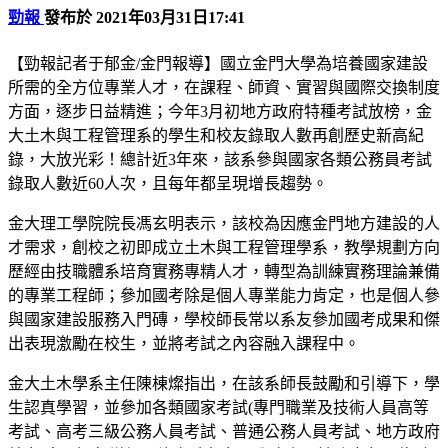
勁報
發布於 2021年03月31日17:41
【勁報記者于郁金/金門報導】國立金門大學為培養國家建設
所需的全方位專業人才，在課程、師資、實習與國際交換制度
方面，逐步日益精進；今年3月初地方政府特種考試放榜，金
大土木與工程管理系的學生和校友錄取人數再創歷史新高紀
錄，大放光彩！總計近3年來，該系參與國家各類公務員考試
錄取人數近60人次，且每年都呈現增長趨勢。
金大理工學院院長馮玄明表示，該校為因應金門地方建設的人
才需求，創校之初即成立土木與工程管理學系，教學規劃方向
歷經由技職體系培育實務專精人才，轉型為訓練實務理論兼備
的專業工程師；參加國考除是個人專業能力肯定，也是個人參
與國家建設服務入門磚，學校師長常以系友參加國考成果和傑
出表現激勵在校生，並將考試之內容融入課程中。
金大土木學系主任陳棟燦指出，在該系師長鼓勵和引導下，學
生認真學習，並參加各類國家考試(專門職業及技術人員高等
考試、高考三級公務人員考試、普通公務人員考試、地方政府