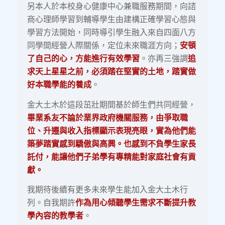
另本人於本校身心健康中心兼職服務期間，向諮
商心理師學習到輔導學生由建構正確學習心態與
學習方法開始，同時導引學生融入來自四面八方
同學間經營人際關係，定位未來職涯方向；
安頓
了自己的心，方能進行有效學習
。亦再三強調
追
求天上星星之前
，
必須踏在堅實的土地
，
踏實做
好本職學能的養成
。
金大土木於這段茁壯期間基於師生們共同經營，
畢業系友不論於業界政府機關服務，由爭取職
位、升遷與收入指標顯示表現亮眼，實為他們能
築夢踏實感到驕傲與高興。也感到不負學生家長
託付，能讓他們子弟學有專精能對家庭社會有貢
獻。
我期待後續有更多未來學生能加入金大土木行
列。自我期許
作為用心傾聽學生需求不斷提升教
學內容的教學者
。