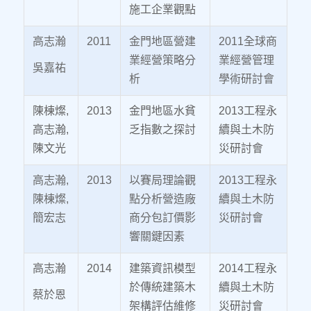
施工企業觀點
高志瀚
2011
金門地區營建
2011全球商
業經營策略分
業經營管理
吳嘉祐
析
學術研討會
陳棟燦,
2013
金門地區水貧
2013工程永
高志瀚,
乏指數之探討
續與土木防
陳文光
災研討會
高志瀚,
2013
以賽局理論觀
2013工程永
陳棟燦,
點分析營造廠
續與土木防
簡宏志
商分包訂價影
災研討會
響關鍵因素
高志瀚
2014
建築資訊模型
2014工程永
於傳統建築木
續與土木防
蔡於恩
架構評估維修
災研討會