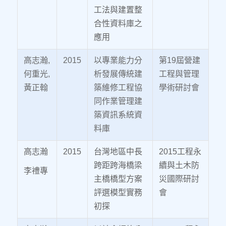
工法與建置整
合性資料庫之
應用
高志瀚,
2015
以專業能力分
第19屆營建
何重光,
析發展傳統建
工程與管理
黃正翰
築維修工程協
學術研討會
同作業管理建
築資訊系統資
料庫
高志瀚
2015
台灣地區中長
2015工程永
跨距跨海橋梁
續與土木防
李禮專
主橋橋型方案
災國際研討
評選模型實務
會
初探