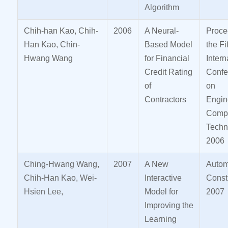
Algorithm
Chih-han Kao, Chih-
2006
A Neural-
Proce
Han Kao, Chin-
Based Model
the Fi
Hwang Wang
for Financial
Intern
Credit Rating
Confe
of
on
Contractors
Engin
Compu
Techn
2006
Ching-Hwang Wang,
2007
A New
Autom
Chih-Han Kao, Wei-
Interactive
Const
Hsien Lee,
Model for
2007
Improving the
Learning