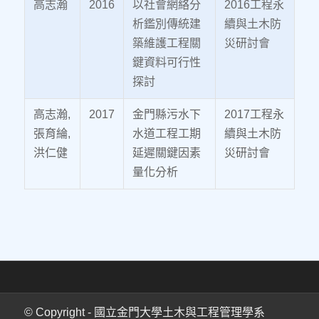
高志瀚
2016
以社會網絡分
2016工程永
析鑑別傳統建
續與土木防
築維護工程關
災研討會
鍵資料可行性
探討
高志瀚,
2017
金門縣污水下
2017工程永
張育綸,
水道工程工期
續與土木防
洪仁健
延遲關鍵因素
災研討會
量化分析
© Copyright - 國立金門大學土木與工程管理學系