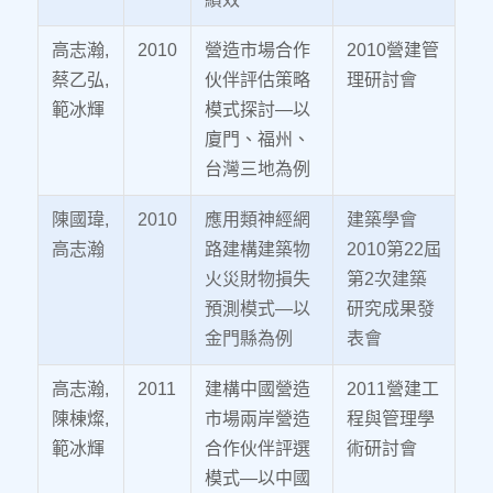
高志瀚,
2010
營造市場合作
2010營建管
蔡乙弘,
伙伴評估策略
理研討會
範冰輝
模式探討—以
廈門、福州、
台灣三地為例
陳國瑋,
2010
應用類神經網
建築學會
高志瀚
路建構建築物
2010第22屆
火災財物損失
第2次建築
預測模式—以
研究成果發
金門縣為例
表會
高志瀚,
2011
建構中國營造
2011營建工
陳棟燦,
市場兩岸營造
程與管理學
範冰輝
合作伙伴評選
術研討會
模式—以中國