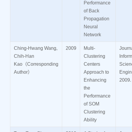
Performance
of Back
Propagation
Neural
Network
Ching-Hwang Wang,
2009
Multi-
Journa
Chih-Han
Clustering
Inform
Kao（Corresponding
Centers
Scien
Author）
Approach to
Engin
Enhancing
2009.
the
Performance
of SOM
Clustering
Ability