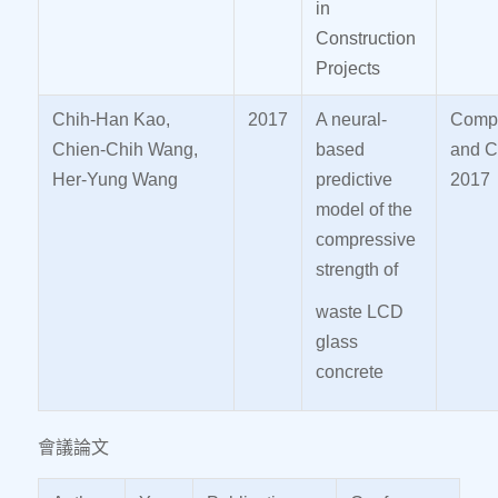
in
Construction
Projects
Chih-Han Kao,
2017
A neural-
Compu
Chien-Chih Wang,
based
and C
Her-Yung Wang
predictive
2017
model of the
compressive
strength of
waste LCD
glass
concrete
會議論文