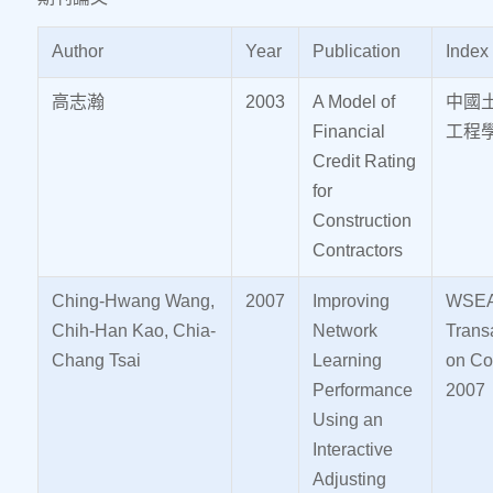
Author
Year
Publication
Index
高志瀚
2003
A Model of
中國
Financial
工程
Credit Rating
for
Construction
Contractors
Ching-Hwang Wang,
2007
Improving
WSE
Chih-Han Kao, Chia-
Network
Trans
Chang Tsai
Learning
on Co
Performance
2007
Using an
Interactive
Adjusting