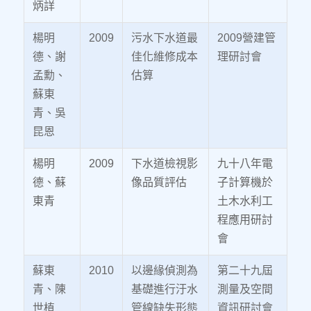
炳詳
楊明
2009
污水下水道最
2009營建管
德、謝
佳化維修成本
理研討會
孟勳、
估算
蘇東
青、吳
昆恩
楊明
2009
下水道檢視影
九十八年電
德、蘇
像品質評估
子計算機於
東青
土木水利工
程應用研討
會
蘇東
2010
以邊緣偵測為
第二十九屆
青、陳
基礎進行汙水
測量及空間
世植
管線缺失形態
資訊研討會