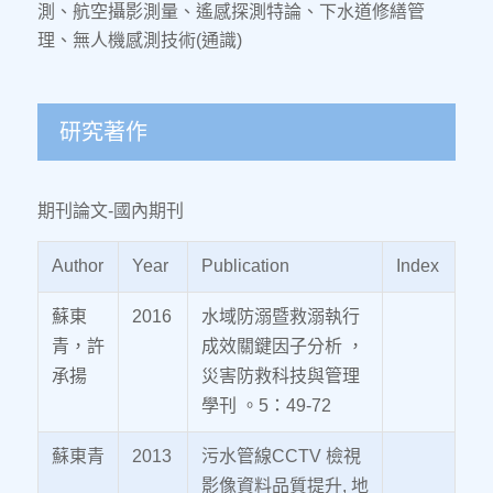
測、航空攝影測量、遙感探測特論、下水道修繕管
理、無人機感測技術(通識)
研究著作
期刊論文-國內期刊
Author
Year
Publication
Index
蘇東
2016
水域防溺暨救溺執行
青，許
成效關鍵因子分析 ，
承揚
災害防救科技與管理
學刊 。5：49-72
蘇東青
2013
污水管線CCTV 檢視
影像資料品質提升, 地