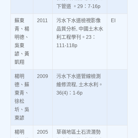
下管道 。29：7-16p
蘇東
2011
污水下水道檢視影像
EI
青、楊
品質分析, 中國土木水
明德、
利工程學刊。23：
吳東
111-118p
諺、黃
凱翔
楊明
2009
污水下水道管線檢測
德、蘇
維修流程, 土木水利。
東青、
36(4)：1-6p
徐松
圻、吳
東諺
楊明
2005
草嶺地區土石流潛勢