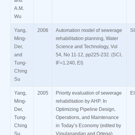
and
A.M.
Wu
Yang,
2006
Automation model of sewerage
SC
Ming-
rehabilitation planning, Water
Der,
Science and Technology, Vol
and
54, No 11-12, pp225-232. (SCI,
Tung-
IF=1.240, EI)
Ching
Su
Yang,
2005
Priority evaluation of sewerage
EI
Ming-
rehabilitation by AHP. In
Der,
Optimizing Pipeline Design,
Tung-
Operations, and Maintenance
Ching
in Today’s Economy (edited by
Su,
Vipulanandan and Ortega),