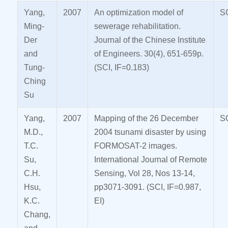
Yang,
2007
An optimization model of
S
Ming-
sewerage rehabilitation.
Der
Journal of the Chinese Institute
and
of Engineers. 30(4), 651-659p.
Tung-
(SCI, IF=0.183)
Ching
Su
Yang,
2007
Mapping of the 26 December
SC
M.D.,
2004 tsunami disaster by using
T.C.
FORMOSAT-2 images.
Su,
International Journal of Remote
C.H.
Sensing, Vol 28, Nos 13-14,
Hsu,
pp3071-3091. (SCI, IF=0.987,
K.C.
EI)
Chang,