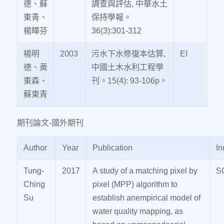
德、蘇
調查與評估, 中華水土
東青、
保持學報。
楊曄芬
36(3):301-312
楊明
2003
污水下水修復本估算,
EI
德、黃
中國土木水利工程學
東森、
刊。15(4): 93-106p。
蘇東青
期刊論文-國外期刊
Author
Year
Publication
In
Tung-
2017
A study of a matching pixel by
S
Ching
pixel (MPP) algorithm to
Su
establish anempirical model of
water quality mapping, as