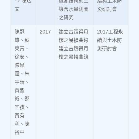
*，陳煜
感測技術於土
續與土木防
文
壤含水量測圖
災研討會
之研究
陳冠
2017
建立古蹟得月
2017工程永
雄、蘇
樓之易損曲線
續與土木防
東青、
建立古蹟得月
災研討會
徐安、
樓之易損曲線
陳恩
霆、朱
宇晴、
黃聖
裕、鄒
宜孜、
黃有
利、陳
裕中