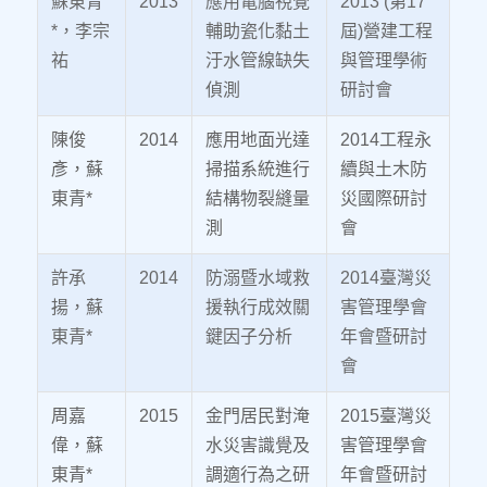
蘇東青
2013
應用電腦視覺
2013 (第17
*，李宗
輔助瓷化黏土
屆)營建工程
祐
汙水管線缺失
與管理學術
偵測
研討會
陳俊
2014
應用地面光達
2014工程永
彥，蘇
掃描系統進行
續與土木防
東青*
結構物裂縫量
災國際研討
測
會
許承
2014
防溺暨水域救
2014臺灣災
揚，蘇
援執行成效關
害管理學會
東青*
鍵因子分析
年會暨研討
會
周嘉
2015
金門居民對淹
2015臺灣災
偉，蘇
水災害識覺及
害管理學會
東青*
調適行為之研
年會暨研討