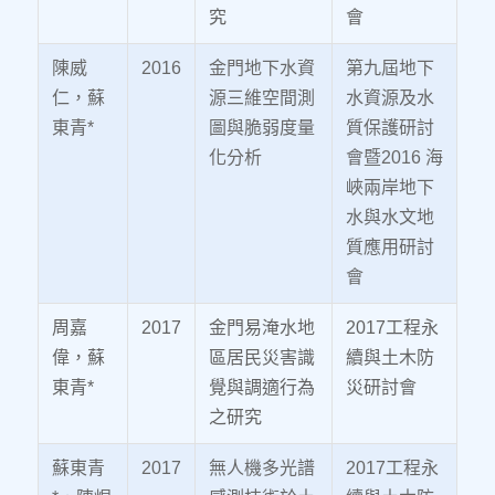
究
會
陳威
2016
金門地下水資
第九屆地下
仁，蘇
源三維空間測
水資源及水
東青*
圖與脆弱度量
質保護研討
化分析
會暨2016 海
峽兩岸地下
水與水文地
質應用研討
會
周嘉
2017
金門易淹水地
2017工程永
偉，蘇
區居民災害識
續與土木防
東青*
覺與調適行為
災研討會
之研究
蘇東青
2017
無人機多光譜
2017工程永