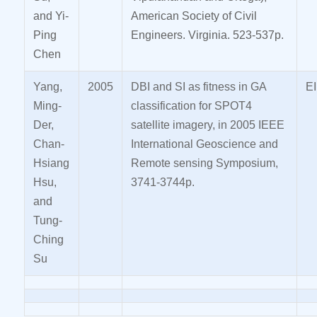
and Yi-
American Society of Civil
Ping
Engineers. Virginia. 523-537p.
Chen
Yang,
2005
DBI and SI as fitness in GA
EI
Ming-
classification for SPOT4
Der,
satellite imagery, in 2005 IEEE
Chan-
International Geoscience and
Hsiang
Remote sensing Symposium,
Hsu,
3741-3744p.
and
Tung-
Ching
Su