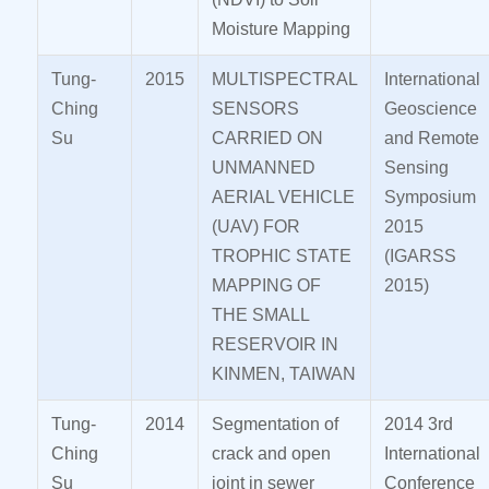
Moisture Mapping
Tung-
2015
MULTISPECTRAL
International
Ching
SENSORS
Geoscience
Su
CARRIED ON
and Remote
UNMANNED
Sensing
AERIAL VEHICLE
Symposium
(UAV) FOR
2015
TROPHIC STATE
(IGARSS
MAPPING OF
2015)
THE SMALL
RESERVOIR IN
KINMEN, TAIWAN
Tung-
2014
Segmentation of
2014 3rd
Ching
crack and open
International
Su
joint in sewer
Conference