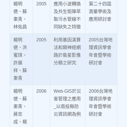
楊明
2005
應用小波轉換
第二十四屆
德、蘇
及共生矩陣萃
測量學術及
東青、
取污水管線不
應用研討會
林佑昌
同缺失之特徵
楊明
2005
利用基因演算
2005台灣地
德、洪
法和類神經網
理資訊學會
蜜琪、
路於衛星影像
年會暨學術
許展
分類之研究
研討會
祥、蘇
東青
楊明
2006
Web-GIS於災
2006台灣地
德、蘇
害管理之應用
理資訊學會
東青、
_以南投縣防
年會暨學術
蔣忠
災資訊網為例
研討會
成、楊