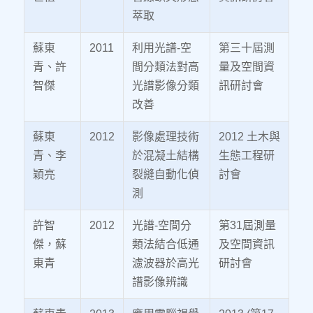
萃取
蘇東
2011
利用光譜-空
第三十屆測
青、許
間分類法對高
量及空間資
智傑
光譜影像分類
訊研討會
改善
蘇東
2012
影像處理技術
2012 土木與
青、李
於混凝土結構
生態工程研
穎亮
裂縫自動化偵
討會
測
許智
2012
光譜-空間分
第31屆測量
傑，蘇
類法結合低通
及空間資訊
東青
濾波器於高光
研討會
譜影像辨識