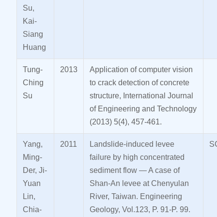
Su,
Kai-
Siang
Huang
Tung-
2013
Application of computer vision
Ching
to crack detection of concrete
Su
structure, International Journal
of Engineering and Technology
(2013) 5(4), 457-461.
Yang,
2011
Landslide-induced levee
S
Ming-
failure by high concentrated
Der, Ji-
sediment flow — A case of
Yuan
Shan-An levee at Chenyulan
Lin,
River, Taiwan. Engineering
Chia-
Geology, Vol.123, P. 91-P. 99.