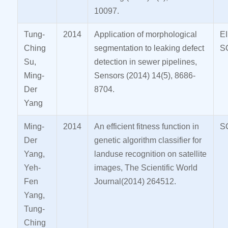
10097.
Tung-
2014
Application of morphological
E
Ching
segmentation to leaking defect
S
Su,
detection in sewer pipelines,
Ming-
Sensors (2014) 14(5), 8686-
Der
8704.
Yang
Ming-
2014
An efficient fitness function in
S
Der
genetic algorithm classifier for
Yang,
landuse recognition on satellite
Yeh-
images, The Scientific World
Fen
Journal(2014) 264512.
Yang,
Tung-
Ching