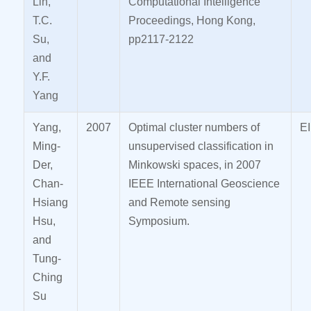
Lin,
Computational Intelligence
T.C.
Proceedings, Hong Kong,
Su,
pp2117-2122
and
Y.F.
Yang
Yang,
2007
Optimal cluster numbers of
EI
Ming-
unsupervised classification in
Der,
Minkowski spaces, in 2007
Chan-
IEEE International Geoscience
Hsiang
and Remote sensing
Hsu,
Symposium.
and
Tung-
Ching
Su