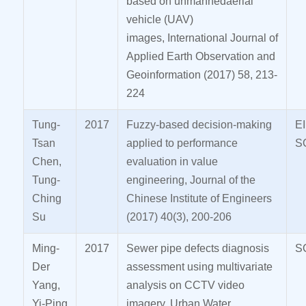
based on unmannedaerial
vehicle (UAV)
images, International Journal of
Applied Earth Observation and
Geoinformation (2017) 58, 213-
224
Tung-
2017
Fuzzy-based decision-making
E
Tsan
applied to performance
S
Chen,
evaluation in value
Tung-
engineering, Journal of the
Ching
Chinese Institute of Engineers
Su
(2017) 40(3), 200-206
Ming-
2017
Sewer pipe defects diagnosis
S
Der
assessment using multivariate
Yang,
analysis on CCTV video
Yi-Ping
imagery, Urban Water