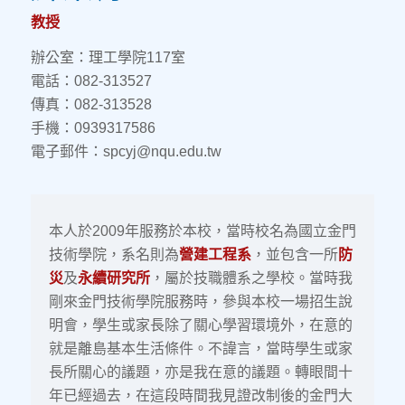
教授
辦公室：理工學院117室
電話：082-313527
傳真：082-313528
手機：0939317586
電子郵件：spcyj@nqu.edu.tw
本人於2009年服務於本校，當時校名為國立金門
技術學院，系名則為
營建工程系
，並包含一所
防
災
及
永續研究所
，屬於技職體系之學校。當時我
剛來金門技術學院服務時，參與本校一場招生說
明會，學生或家長除了關心學習環境外，在意的
就是離島基本生活條件。不諱言，當時學生或家
長所關心的議題，亦是我在意的議題。轉眼間十
年已經過去，在這段時間我見證改制後的金門大