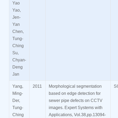
Yao
Yao,
Jen-
Yan
Chen,
Tung-
Ching
Su,
Chyan-
Deng
Jan
Yang,
2011
Morphological segmentation
S
Ming-
based on edge detection for
Der,
sewer pipe defects on CCTV
Tung-
images. Expert Systems with
Ching
Applications, Vol.38,pp.13094-