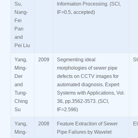
Su,
Information Processing. (SCI,
Nang-
IF=0.5, accepted)
Fei
Pan
and
Pei Liu
Yang,
2009
Segmenting ideal
S
Ming-
morphologies of sewer pipe
Der
defects on CCTV images for
and
automated diagnosis. Expert
Tung-
Systems with Applications, Vol.
Ching
36, pp.3562-3573. (SCI,
Su
IF=2.596)
Yang,
2008
Feature Extraction of Sewer
EI
Ming-
Pipe Failures by Wavelet