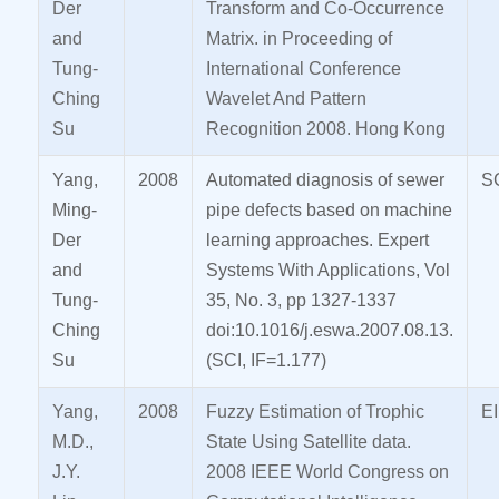
Der
Transform and Co-Occurrence
and
Matrix. in Proceeding of
Tung-
International Conference
Ching
Wavelet And Pattern
Su
Recognition 2008. Hong Kong
Yang,
2008
Automated diagnosis of sewer
S
Ming-
pipe defects based on machine
Der
learning approaches. Expert
and
Systems With Applications, Vol
Tung-
35, No. 3, pp 1327-1337
Ching
doi:10.1016/j.eswa.2007.08.13.
Su
(SCI, IF=1.177)
Yang,
2008
Fuzzy Estimation of Trophic
EI
M.D.,
State Using Satellite data.
J.Y.
2008 IEEE World Congress on