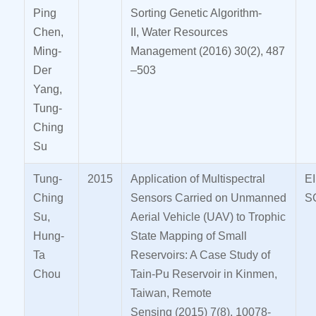
Ping
Sorting Genetic Algorithm-
Chen,
II, Water Resources
Ming-
Management (2016) 30(2), 487
Der
–503
Yang,
Tung-
Ching
Su
Tung-
2015
Application of Multispectral
E
Ching
Sensors Carried on Unmanned
S
Su,
Aerial Vehicle (UAV) to Trophic
Hung-
State Mapping of Small
Ta
Reservoirs: A Case Study of
Chou
Tain-Pu Reservoir in Kinmen,
Taiwan, Remote
Sensing (2015) 7(8), 10078-