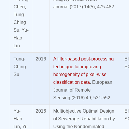
Chen,
Journal (2017) 14(5), 475-482
Tung-
Ching
Su, Yu-
Hao
Lin
Tung-
2016
A filter-based post-processing
E
Ching
technique for improving
S
Su
homogeneity of pixel-wise
classification data
, European
Journal of Remote
Sensing (2016) 49, 531-552
Yu-
2016
Multiobjective Optimal Design
E
Hao
of Sewerage Rehabilitation by
S
Lin, Yi-
Using the Nondominated