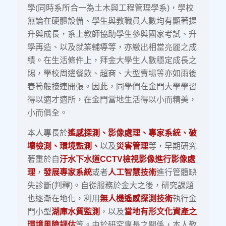
學(同時系所合一為土木與工程管理學系)，學校
無論在硬體設備、學生與教職員人數均有顯著提
升與成長，系上教師協助學生參與國家考試、升
學再造、以及就業輔導等，亦繳出相當亮麗之成
績。在生活條件上，拜金大學生人數穩定成長之
賜，學校周邊餐飲、超商、大型賣場等亦如雨後
春筍般接連開張。因此，同學們在金門大學學習
得以適才適所，在金門當地生活得以小而精美，
小而俱全。
本人專長於
遙感探測、影像處理、專家系統、破
壞檢測、環境監測、
以及
災害管理
等，早期研究
著重於自
汙水下水道CCTV檢視影像進行影像處
理
，
發展專家系統
或者
人工智慧技術
進行管體缺
失診斷(判釋)。自從服務於金大之後，研究課題
也逐漸在地化，利用
無人機遙感探測技術
執行金
門小型
湖庫水質監測
，以及
當地有形文化資產之
環境風險評估
等。由於研究專長之關係，本人教