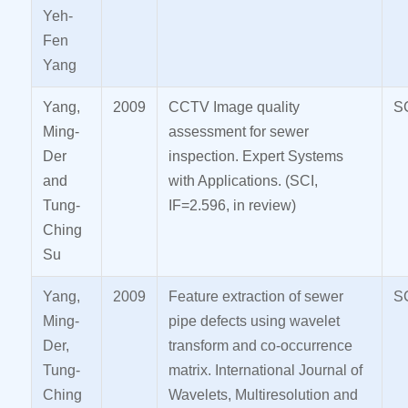
Yeh-
Fen
Yang
Yang,
2009
CCTV Image quality
S
Ming-
assessment for sewer
Der
inspection. Expert Systems
and
with Applications. (SCI,
Tung-
IF=2.596, in review)
Ching
Su
Yang,
2009
Feature extraction of sewer
S
Ming-
pipe defects using wavelet
Der,
transform and co-occurrence
Tung-
matrix. International Journal of
Ching
Wavelets, Multiresolution and