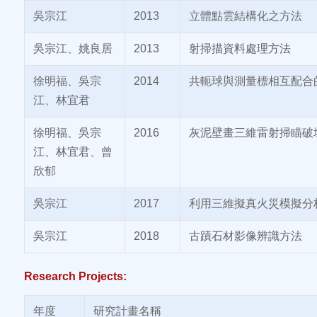
吳宗江
2013
立體點雲結構化之方法
吳宗江、姚良居
2013
射掃描資料處理方法
徐明福、吳宗
2014
共軛球與測量標相互配合
江、林宜君
徐明福、吳宗
2016
灰泥壁畫三維雷射掃瞄破
江、林宜君、曾
欣郁
吳宗江
2017
利用三維擬真火災模擬分
吳宗江
2018
古蹟石材影像辨識方法
Research Projects:
年度
研究計畫名稱