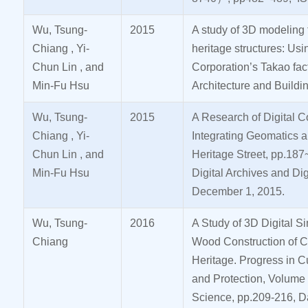
Wu, Tsung-
2015
A study of 3D modeling f
Chiang , Yi-
heritage structures: Usi
Chun Lin , and
Corporation’s Takao fact
Min-Fu Hsu
Architecture and Buildi
Wu, Tsung-
2015
A Research of Digital C
Chiang , Yi-
Integrating Geomatics 
Chun Lin , and
Heritage Street, pp.187
Min-Fu Hsu
Digital Archives and Di
December 1, 2015.
Wu, Tsung-
2016
A Study of 3D Digital S
Chiang
Wood Construction of Ch
Heritage. Progress in C
and Protection, Volume 
Science, pp.209-216, D