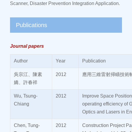
Scanner, Disaster Prevention Integration Application.
Publications
Journal papers
Author
Year
Publication
吳宗江、陳素
2012
應用三維雷射掃瞄技術輔
嬌、許春祥
Wu, Tsung-
2012
Improve Space Positioni
Chiang
operating efficiency o
Optics and Lasers in En
Chen, Tung-
2012
Construction Project P