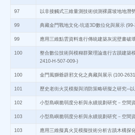
97
以非接觸式三維量測技術偵測裸露坡地地潛勢地滑之研究
99
典藏金門戰地文化-坑道3D數位化與展示 (99-2631
99
應用三維點雲資料進行傳統建築灰泥壁畫破壞偵測技術開發
100
整合數位技術與模糊群聚理論進行古蹟建築模擬
2410-H-507-009-)
100
金門風獅爺辟邪文化之典藏與展示 (100-2631-H-
101
歷史老街火災模擬與消防策略研擬之研究─以金門明遺老
102
小型島嶼脆弱度分析與永續規劃研究－空間資訊研究(I)(
103
小型島嶼脆弱度分析與永續規劃研究－空間資訊研究(II) 
103
應用三維擬真火災模擬技術分析古蹟木構探化程度之研究(