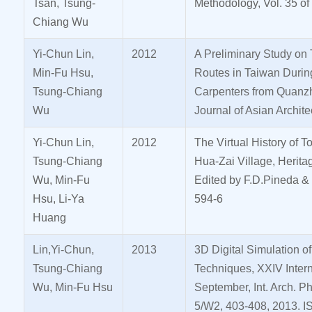
Tsan, Tsung-
Methodology, Vol. 35 of 
Chiang Wu
Yi-Chun Lin,
2012
A Preliminary Study on
Min-Fu Hsu,
Routes in Taiwan Durin
Tsung-Chiang
Carpenters from Quanzh
Wu
Journal of Asian Archit
Yi-Chun Lin,
2012
The Virtual History of
Tsung-Chiang
Hua-Zai Village, Herit
Wu, Min-Fu
Edited by F.D.Pineda &
Hsu, Li-Ya
594-6
Huang
Lin,Yi-Chun,
2013
3D Digital Simulation o
Tsung-Chiang
Techniques, XXIV Inter
Wu, Min-Fu Hsu
September, Int. Arch. P
5/W2, 403-408, 2013.