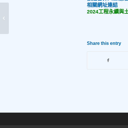
相關網址連結
2024工程永續與
【113學年度「申請入學」備審資料準
備指引】
Share this entry