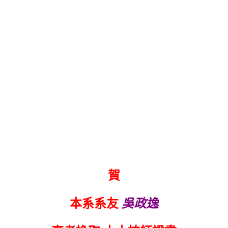
賀
本系系友
吳政逸