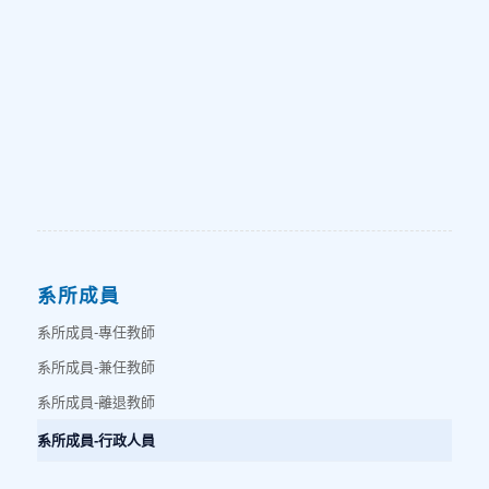
系上會議召開及紀錄、經費採購及核銷、課程安排及
規劃、系上活動辦理、公文承辦處理、網頁維護、學
生成績畢業審查、系所招生事宜、教師聘任及評鑑、
師生申辦案件處理、臨時交辦及系所業務處理
系所成員
系所成員-專任教師
系所成員-兼任教師
系所成員-離退教師
系所成員-行政人員