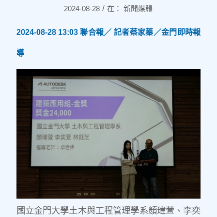
/
2024-08-28
在：
新聞媒體
2024-08-28 13:03
聯合報／ 記者
蔡家蓁
／金門即時報
導
國立金門大學土木與工程管理學系顏瑋萱、李奕